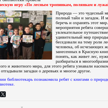
ческую игру «По лесным тропинкам, полянкам и луж
Природа — это чудесный м
полный тайн и загадок. И 
беречь и охранять этот мир.
мероприятия ребята совер
увлекательное путешествие
удивительный мир природы
беседовали на тему роли ле
человека, об исчезающих 
занесенных в Красную книг
понять, как живет лес, нуж
разбираться в многообрази
ого и животного мира, для этого ребята узнавали насеко
отгадывали загадки о деревьях и многое другое.
нии библиотекарь познакомила ребят с книгами о природ
лиотеке.