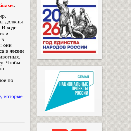
айкам»
.
ир,
мы должны
 В ходе
шили
 в
: они
са в жизни
животных,
у. Чтобы
но
и
мое по
е, которые