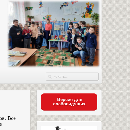
Версия для
слабовидящих
ов. Все
в
вела